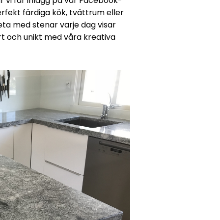
är vi får inlägg på vår Facebook-
perfekt färdiga kök, tvättrum eller
eta med stenar varje dag visar
rt och unikt med våra kreativa