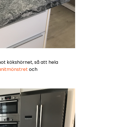
mot kökshörnet, så att hela
anitmönstret
och