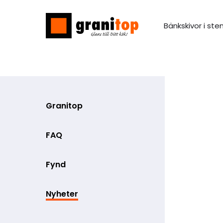
Bänkskivor i ste
Granitop
FAQ
Fynd
Nyheter