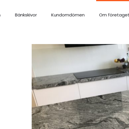
n
Bänkskivor
Kundomdömen
Om företage