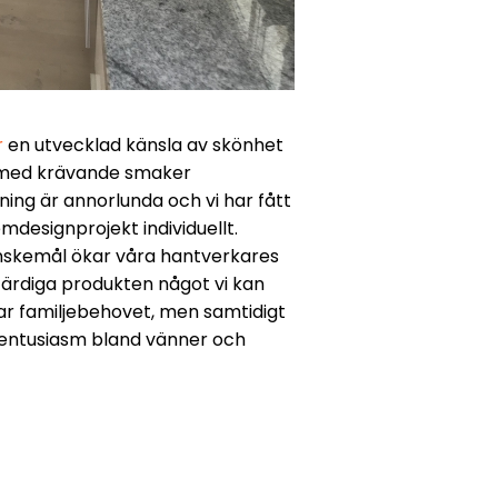
r
en utvecklad känsla av skönhet
r med krävande smaker
lning är annorlunda och vi har fått
mdesignprojekt individuellt.
nskemål ökar våra hantverkares
ärdiga produkten något vi kan
r familjebehovet, men samtidigt
 entusiasm bland vänner och