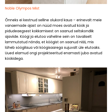
Noble Olympos Mist
Õnneks ei kestnud selline olukord kaua – erinevalt meie
vanaemade ajast on nüüd moes avatud köök ja
pidudeaegsest kokkamisest on saanud seltskondlik
ajaviide. Köögi ja elutoa vaheline sein on tavaliselt
lammutatud nõnda, et köögist on saanud nišš, mis
läheb söögilaua või köögisaarega sujuvalt üle elutoaks.
Uued elamud ongi projekteeritud enamasti juba avatud
köökidega.