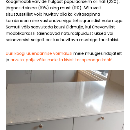
Köögimööbli värvide hulgast populaarseim oli hall (22%),
järgnesid sinine (19%) ning must (11%). Sõltuvalt
sisustusstiilist võib huvitav olla ka kivitasapinna
kombineerimine vastandvärviga tehisgraniidist valamuga.
Samuti võib saavutada kauni üldmulje, kui ühevärvilist
mööblikarkassi täiendavad naturaalpuidust uksed või
seinavärvist selgelt eristuv huvitava mustriga taustakivi.
Uuri köögi uuendamise võimalusi
meie müügiesindajatelt
ja
arvuta, palju võiks maksta kivist tasapinnaga köök!