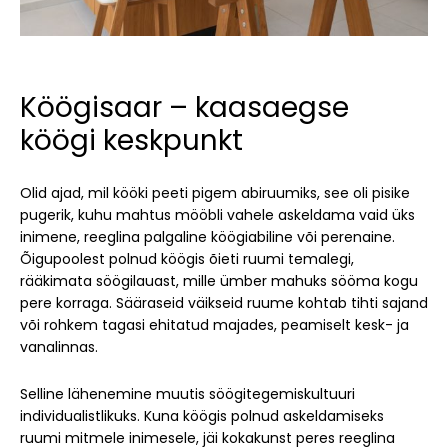
Köögisaar – kaasaegse
köögi keskpunkt
Olid ajad, mil kööki peeti pigem abiruumiks, see oli pisike
pugerik, kuhu mahtus mööbli vahele askeldama vaid üks
inimene, reeglina palgaline köögiabiline või perenaine.
Õigupoolest polnud köögis õieti ruumi temalegi,
rääkimata söögilauast, mille ümber mahuks sööma kogu
pere korraga. Sääraseid väikseid ruume kohtab tihti sajand
või rohkem tagasi ehitatud majades, peamiselt kesk- ja
vanalinnas.
Selline lähenemine muutis söögitegemiskultuuri
individualistlikuks. Kuna köögis polnud askeldamiseks
ruumi mitmele inimesele, jäi kokakunst peres reeglina