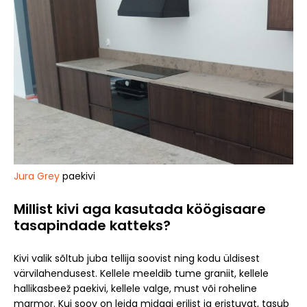
Jura Grey
paekivi
Millist kivi aga kasutada köögisaare
tasapindade katteks?
Kivi valik sõltub juba tellija soovist ning kodu üldisest
värvilahendusest. Kellele meeldib tume graniit, kellele
hallikasbeež paekivi, kellele valge, must või roheline
marmor. Kui soov on leida midagi erilist ja eristuvat, tasub