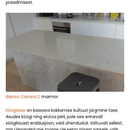
praadimisest.
Bianco Carrara C
marmor
Köögisaar
on kaasava kokkamise kultuuri järgmine tase.
Asudes köögi ning elutoa piiril, pole see erinevalt
söögilauast eraldusjoon, vaid ühenduslüli. Sõltuvalt sellest,
mis ülesanded me toome üle seina äärest saarele, võib