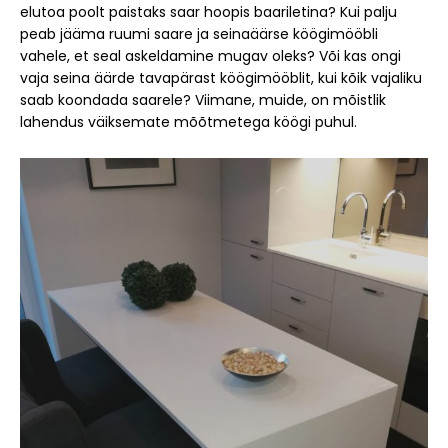
elutoa poolt paistaks saar hoopis baariletina? Kui palju
peab jääma ruumi saare ja seinaäärse köögimööbli
vahele, et seal askeldamine mugav oleks? Või kas ongi
vaja seina äärde tavapärast köögimööblit, kui kõik vajaliku
saab koondada saarele? Viimane, muide, on mõistlik
lahendus väiksemate mõõtmetega köögi puhul.