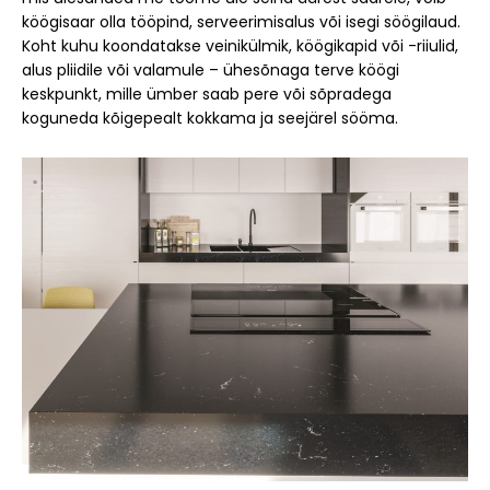
köögisaar olla tööpind, serveerimisalus või isegi söögilaud.
Koht kuhu koondatakse veinikülmik, köögikapid või -riiulid,
alus pliidile või valamule – ühesõnaga terve köögi
keskpunkt, mille ümber saab pere või sõpradega
koguneda kõigepealt kokkama ja seejärel sööma.