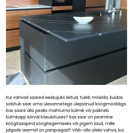
Kui vahvad saared eeskujuks leitud, tuleb mõelda, kuidas
sobitub saar oma ülesannetega ülejäänud köögimööbliga.
Kas saare alla peaks mahtuma külmik või paikneb
külmkapp kõrval käeulatuses? Kas saar on peamine
köögitasapind söögitegemiseks või pigem laud, mille
jalgade asemel on panipaigad? Võib-olla oleks vahva, kui