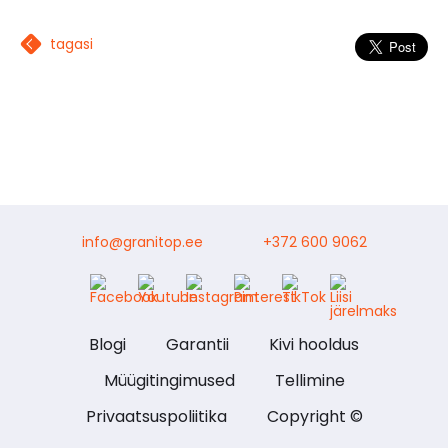
tagasi
info@granitop.ee
+372 600 9062
Blogi
Garantii
Kivi hooldus
Müügitingimused
Tellimine
Privaatsuspoliitika
Copyright ©