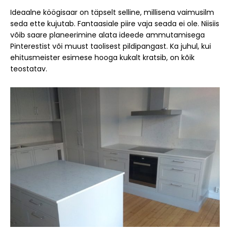
Ideaalne köögisaar on täpselt selline, millisena vaimusilm
seda ette kujutab. Fantaasiale piire vaja seada ei ole. Niisiis
võib saare planeerimine alata ideede ammutamisega
Pinterestist või muust taolisest pildipangast. Ka juhul, kui
ehitusmeister esimese hooga kukalt kratsib, on kõik
teostatav.