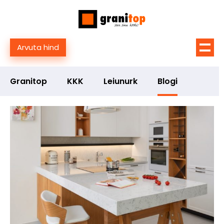
Arvuta hind
Granitop
KKK
Leiunurk
Blogi