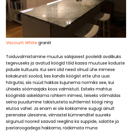
Viscount White
graniit
Toiduvalmistamine muutus salajasest pooleldi avalikuks
tegevuseks ja avatud köögid tõid kaasa muutuse koduste
pidude kultuuris. Kui seni olid need olnud ühe inimese
kokakunsti soolod, kes kandis köögist ette üha uusi
hõrgutisi, siis nüüd hakkas kujunema normiks see, kui
ühiseks söömaajaks koos valmistuti. Esiteks mahtus
kööginišši askeldama rohkem inimesi, teiseks võimaldas
seina puudumine takistusteta suhtlemist köögi ning
elutoa vahel. Ja enam ei ole kokkamine sugugi ainult
perenaise ülesanne, viimastel kümnenditel suureks
sirgunud noored saavad reeglina ka suppide, salatite ja
pastaroogadega hakkama, rääkimata muna