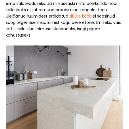
ema salateaduseks. Ja nii kasvaski mitu põlvkonda noori,
kelle jaoks oli juba muna praadimine kangelastegu.
Ülejäänud ruumidest eraldatud
tilluke köök
ei soosinud
söögitegemise muutumist kogu pere ettevõtmiseks, vaid
jättis selle ühe inimese ülesandeks, isegi pigem
kohustuseks.