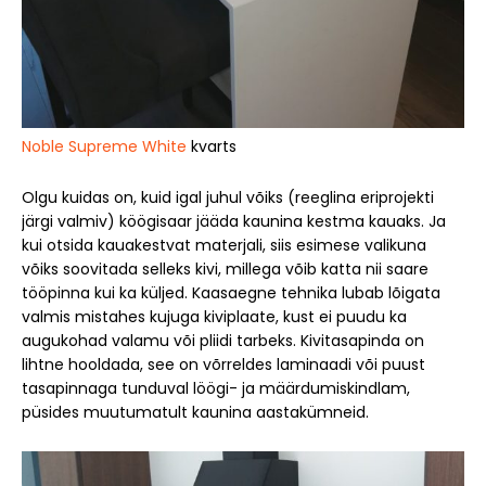
Noble Supreme White
kvarts
Olgu kuidas on, kuid igal juhul võiks (reeglina eriprojekti
järgi valmiv) köögisaar jääda kaunina kestma kauaks. Ja
kui otsida kauakestvat materjali, siis esimese valikuna
võiks soovitada selleks kivi, millega võib katta nii saare
tööpinna kui ka küljed. Kaasaegne tehnika lubab lõigata
valmis mistahes kujuga kiviplaate, kust ei puudu ka
augukohad valamu või pliidi tarbeks. Kivitasapinda on
lihtne hooldada, see on võrreldes laminaadi või puust
tasapinnaga tunduval löögi- ja määrdumiskindlam,
püsides muutumatult kaunina aastakümneid.