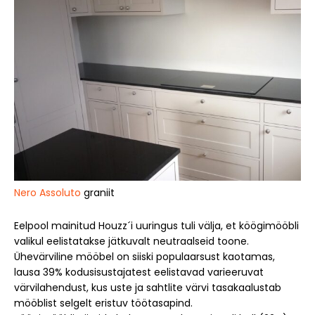
Nero Assoluto
graniit
Eelpool mainitud Houzz´i uuringus tuli välja, et köögimööbli
valikul eelistatakse jätkuvalt neutraalseid toone.
Ühevärviline mööbel on siiski populaarsust kaotamas,
lausa 39% kodusisustajatest eelistavad varieeruvat
värvilahendust, kus uste ja sahtlite värvi tasakaalustab
mööblist selgelt eristuv töötasapind.