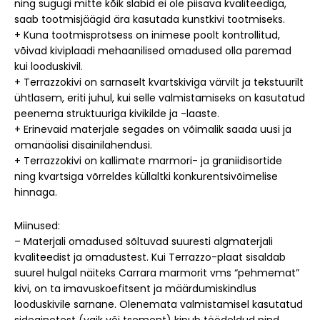
ning sugugi mitte kõik slabid ei ole piisava kvaliteediga,
saab tootmisjäägid ära kasutada kunstkivi tootmiseks.
+ Kuna tootmisprotsess on inimese poolt kontrollitud,
võivad kiviplaadi mehaanilised omadused olla paremad
kui looduskivil.
+ Terrazzokivi on sarnaselt kvartskiviga värvilt ja tekstuurilt
ühtlasem, eriti juhul, kui selle valmistamiseks on kasutatud
peenema struktuuriga kivikilde ja -laaste.
+ Erinevaid materjale segades on võimalik saada uusi ja
omanäolisi disainilahendusi.
+ Terrazzokivi on kallimate marmori- ja graniidisortide
ning kvartsiga võrreldes küllaltki konkurentsivõimelise
hinnaga.
Miinused:
– Materjali omadused sõltuvad suuresti algmaterjali
kvaliteedist ja omadustest. Kui Terrazzo-plaat sisaldab
suurel hulgal näiteks Carrara marmorit vms “pehmemat”
kivi, on ta imavuskoefitsent ja määrdumiskindlus
looduskivile sarnane. Olenemata valmistamisel kasutatud