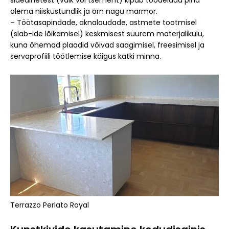
sideainetest (vaik või tsement) kipub töödeldud pind
olema niiskustundlik ja õrn nagu marmor.
– Töötasapindade, aknalaudade, astmete tootmisel
(slab-ide lõikamisel) keskmisest suurem materjalikulu,
kuna õhemad plaadid võivad saagimisel, freesimisel ja
servaprofiili töötlemise käigus katki minna.
Terrazzo Perlato Royal