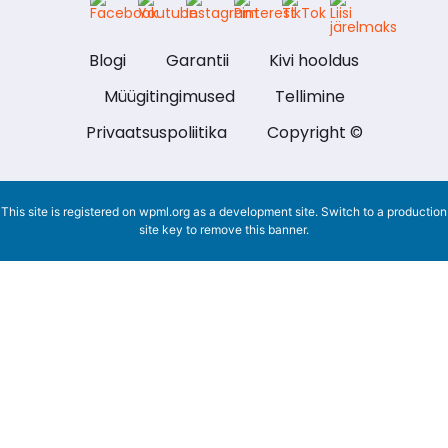
Blogi
Garantii
Kivi hooldus
Müügitingimused
Tellimine
Privaatsuspoliitika
Copyright ©
This site is registered on
wpml.org
as a development site. Switch to a production
site key to
remove this banner
.