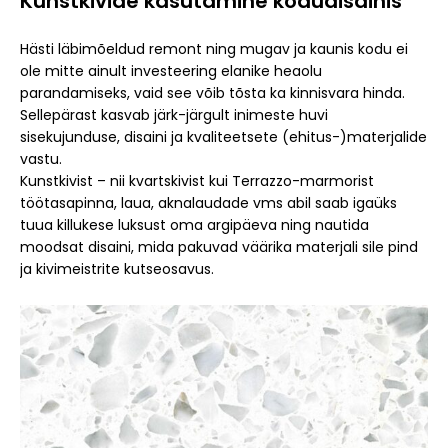
Kunstkivide kasutamine kodudisainis
Hästi läbimõeldud remont ning mugav ja kaunis kodu ei
ole mitte ainult investeering elanike heaolu
parandamiseks, vaid see võib tõsta ka kinnisvara hinda.
Sellepärast kasvab järk-järgult inimeste huvi
sisekujunduse, disaini ja kvaliteetsete (ehitus-)materjalide
vastu.
Kunstkivist – nii kvartskivist kui Terrazzo-marmorist
töötasapinna, laua, aknalaudade vms abil saab igaüks
tuua killukese luksust oma argipäeva ning nautida
moodsat disaini, mida pakuvad väärika materjali sile pind
ja kivimeistrite kutseosavus.