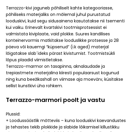
Terrazzo-kivi jaguneb põhiliselt kahte kategooriasse,
põhiliseks materjaliks on mõlemal juhul purustatud
looduskivi, kuid segu sidusainena kasutatakse nii tsementi
kui vaiku. Erinevalt kvartskivi tootmisprotsessist ei
valmistata kiviplaate, vaid plokke. Suures kandilises
konteinervormis matkitakse looduslikke protsesse ja 28
päeva või kauemgi “küpsenud” (i.k aged) materjal
lõigatakse slab´ideks pärast kivistumist. Tootmistsükli
lõpus plaadid viimistletakse.
Terrazzo-marmor on tasapinna, aknalaudade ja
trepiastmete materjalina kiiresti populaarsust kogunud
ning kuna beežikashall on viimase aja moevärv, küsitakse
sellist kunstkivi üha rohkem.
Terrazzo-marmori poolt ja vastu
Plussid:
+ Loodussäästlik mõtteviis – kuna looduskivi kaevandustes
ja tehastes tekib plokkide ja slabide lõikamisel killustikku