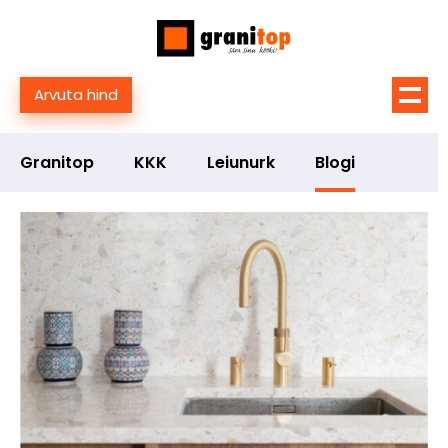
Arvuta hind
Granitop
KKK
Leiunurk
Blogi