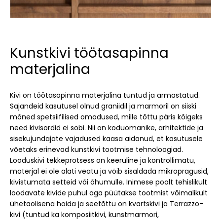
Kunstkivi töötasapinna
materjalina
Kivi on töötasapinna materjalina tuntud ja armastatud.
Sajandeid kasutusel olnud graniidil ja marmoril on siiski
mõned spetsiifilised omadused, mille tõttu päris kõigeks
need kivisordid ei sobi. Nii on koduomanike, arhitektide ja
sisekujundajate vajadused kaasa aidanud, et kasutusele
võetaks erinevad kunstkivi tootmise tehnoloogiad.
Looduskivi tekkeprotsess on keeruline ja kontrollimatu,
materjal ei ole alati veatu ja võib sisaldada mikropragusid,
kivistumata setteid või õhumulle. Inimese poolt tehislikult
loodavate kivide puhul aga püütakse tootmist võimalikult
ühetaolisena hoida ja seetõttu on kvartskivi ja Terrazzo-
kivi (tuntud ka komposiitkivi, kunstmarmori,