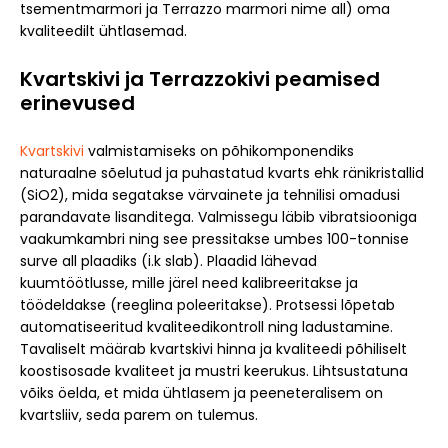
tsementmarmori ja Terrazzo marmori nime all) oma
kvaliteedilt ühtlasemad.
Kvartskivi ja Terrazzokivi peamised
erinevused
Kvartskivi
valmistamiseks on põhikomponendiks
naturaalne sõelutud ja puhastatud kvarts ehk ränikristallid
(SiO2), mida segatakse värvainete ja tehnilisi omadusi
parandavate lisanditega. Valmissegu läbib vibratsiooniga
vaakumkambri ning see pressitakse umbes 100-tonnise
surve all plaadiks (i.k slab). Plaadid lähevad
kuumtöötlusse, mille järel need kalibreeritakse ja
töödeldakse (reeglina poleeritakse). Protsessi lõpetab
automatiseeritud kvaliteedikontroll ning ladustamine.
Tavaliselt määrab kvartskivi hinna ja kvaliteedi põhiliselt
koostisosade kvaliteet ja mustri keerukus. Lihtsustatuna
võiks öelda, et mida ühtlasem ja peeneteralisem on
kvartsliiv, seda parem on tulemus.