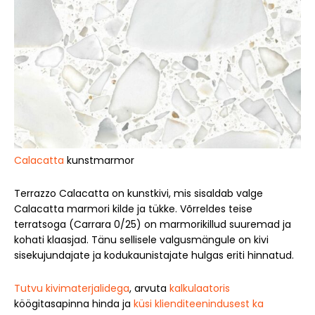
Calacatta
kunstmarmor
Terrazzo Calacatta on kunstkivi, mis sisaldab valge
Calacatta marmori kilde ja tükke. Võrreldes teise
terratsoga (Carrara 0/25) on marmorikillud suuremad ja
kohati klaasjad. Tänu sellisele valgusmängule on kivi
sisekujundajate ja kodukaunistajate hulgas eriti hinnatud.
Tutvu kivimaterjalidega
, arvuta
kalkulaatoris
köögitasapinna hinda ja
küsi klienditeenindusest ka