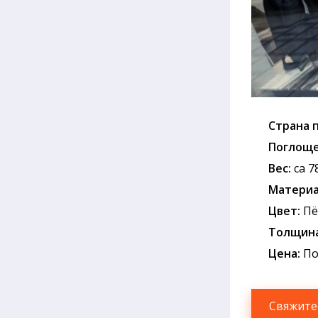
Страна 
Поглоще
Вес:
ca 7
Mатериа
Цвет:
Пё
Толщина
Цена:
По
Свяжите