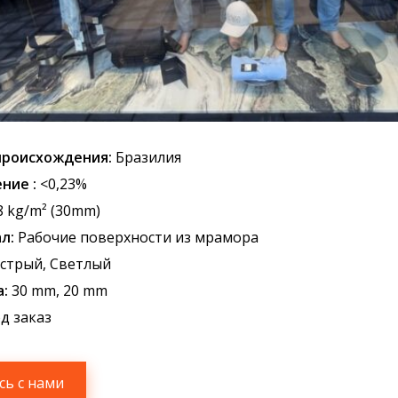
происхождения:
Бразилия
ние :
<0,23%
8 kg/m² (30mm)
л:
Рабочие поверхности из мрамора
стрый, Светлый
:
30 mm, 20 mm
д заказ
сь с нами