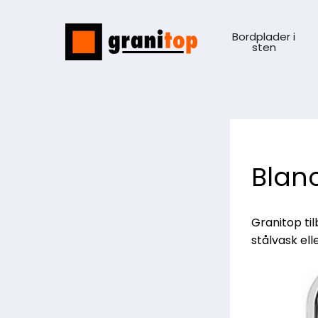
Bordplader i
sten
Blan
Granitop ti
stålvask ell