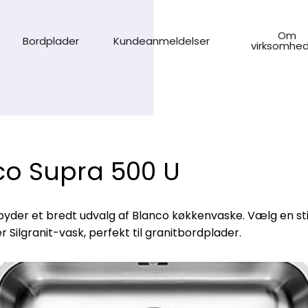
Om
Bordplader
Kundeanmeldelser
virksomhe
co Supra 500 U
lbyder et bredt udvalg af Blanco køkkenvaske. Vælg en sti
er Silgranit-vask, perfekt til granitbordplader.