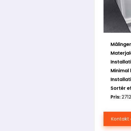
Målinger
Materjal
Installa
Minimal 
Installa
Sortér ef
Pris:
271
Kontakt 