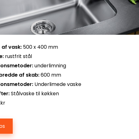
 af vask:
500 x 400 mm
e:
rustfrit stål
tionsmetoder:
underlimning
bredde af skab:
600 mm
tionsmetoder:
Underlimede vaske
ter:
Stålvaske til køkken
2kr
os