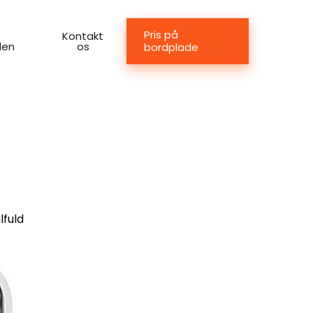
Pris på
Kontakt
den
os
bordplade
lfuld