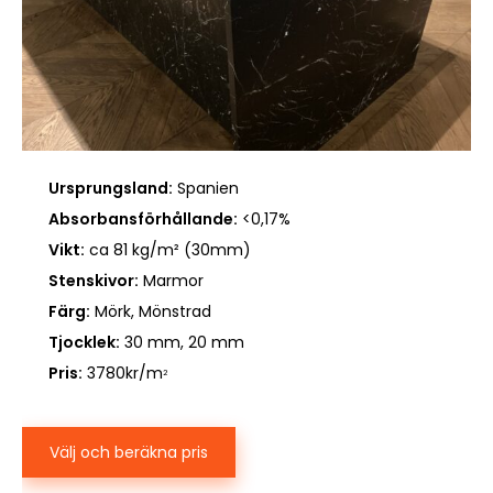
Ursprungsland:
Spanien
Absorbansförhållande:
<0,17%
Vikt:
ca 81 kg/m² (30mm)
Stenskivor:
Marmor
Färg:
Mörk, Mönstrad
Tjocklek:
30 mm, 20 mm
Pris:
3780kr/m
2
Välj och beräkna pris