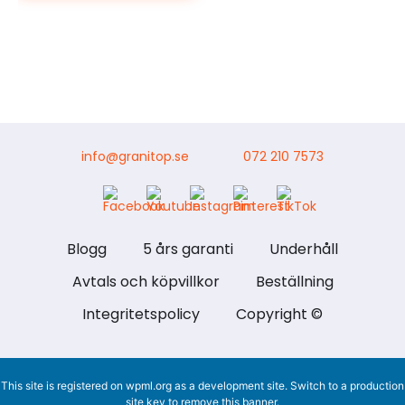
info@granitop.se
072 210 7573
Blogg
5 års garanti
Underhåll
Avtals och köpvillkor
Beställning
Integritetspolicy
Copyright ©
This site is registered on
wpml.org
as a development site. Switch to a production
site key to
remove this banner
.