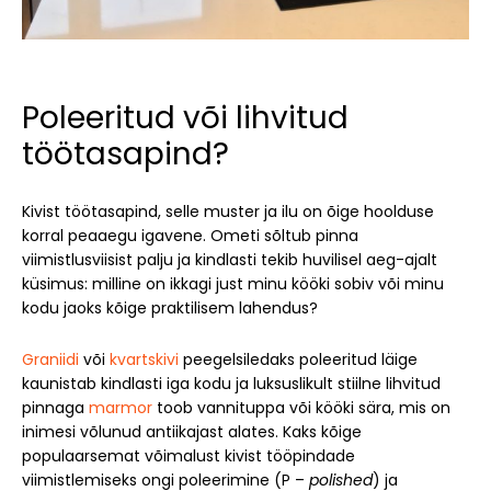
Poleeritud või lihvitud
töötasapind?
Kivist töötasapind, selle muster ja ilu on õige hoolduse
korral peaaegu igavene. Ometi sõltub pinna
viimistlusviisist palju ja kindlasti tekib huvilisel aeg-ajalt
küsimus: milline on ikkagi just minu kööki sobiv või minu
kodu jaoks kõige praktilisem lahendus?
Graniidi
või
kvartskivi
peegelsiledaks poleeritud läige
kaunistab kindlasti iga kodu ja luksuslikult stiilne lihvitud
pinnaga
marmor
toob vannituppa või kööki sära, mis on
inimesi võlunud antiikajast alates. Kaks kõige
populaarsemat võimalust kivist tööpindade
viimistlemiseks ongi poleerimine (P –
polished
) ja