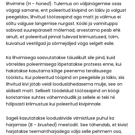
lihvimine (H –
honed
). Tulemus on väljanägemise osas
vägagi sarnane, ent poleeritud kivipind on läikiv ja valgust
peegeldav, lihvitud töötasapind aga matt ja välimus ei
sõltu valguse langemise nurgast. Kööki ja vannituppa
sobivad suurepäraselt mõlemad, arvestama peab ehk
ainult, et poleeritud pinnal tulevad kriimustused, tolm,
kuivanud veetilgad ja sõrmejäljed väga selgelt esile.
Ka lihvimisega saavutatakse täiuslikult sile pind, kuid
võrreldes poleerimisega lõpetatakse protsess enne, kui
hakatakse kasutama kõige peenema teralisusega
tööriistu. Kui poleeritud tööpind on peegelsile ja läikiv, siis
lihvitud kivi jätab veidi looduslähedasema mulje, see on
siidiselt matt. Selliselt töödeldud töötasapind on köögi
koristamise suhtes vähemnõudlik ja sellele ei teki nii
hõlpsasti kriimustusi kui poleeritud kivipinnale.
Sageli kasutatakse looduskivide viimistluse puhul ka
harjamise (B –
brushed
) meetodit. See tähendab, et kivist
harjatakse teemantharjadega välja selle pehmem osa,