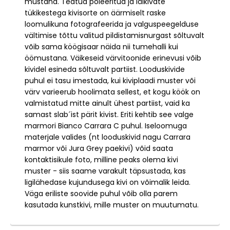
mustana. Teatud poleeritud ja läikivate
tükikestega kivisorte on äärmiselt raske
loomulikuna fotografeerida ja valguspeegelduse
vältimise tõttu valitud pildistamisnurgast sõltuvalt
võib sama köögisaar näida nii tumehalli kui
öömustana. Väikeseid värvitoonide erinevusi võib
kividel esineda sõltuvalt partiist. Looduskivide
puhul ei tasu imestada, kui kiviplaadi muster või
värv varieerub hoolimata sellest, et kogu köök on
valmistatud mitte ainult ühest partiist, vaid ka
samast slab´ist pärit kivist. Eriti kehtib see valge
marmori Bianco Carrara C puhul. Iseloomuga
materjale valides (nt looduskivid nagu Carrara
marmor või Jura Grey paekivi) võid saata
kontaktisikule foto, milline peaks olema kivi
muster - siis saame varakult täpsustada, kas
ligilähedase kujundusega kivi on võimalik leida.
Väga eriliste soovide puhul võib olla parem
kasutada kunstkivi, mille muster on muutumatu.