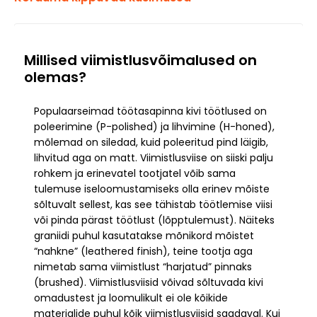
Millised viimistlusvõimalused on
olemas?
Populaarseimad töötasapinna kivi töötlused on
poleerimine (P-polished) ja lihvimine (H-honed),
mõlemad on siledad, kuid poleeritud pind läigib,
lihvitud aga on matt. Viimistlusviise on siiski palju
rohkem ja erinevatel tootjatel võib sama
tulemuse iseloomustamiseks olla erinev mõiste
sõltuvalt sellest, kas see tähistab töötlemise viisi
või pinda pärast töötlust (lõpptulemust). Näiteks
graniidi puhul kasutatakse mõnikord mõistet
“nahkne” (leathered finish), teine tootja aga
nimetab sama viimistlust “harjatud” pinnaks
(brushed). Viimistlusviisid võivad sõltuvada kivi
omadustest ja loomulikult ei ole kõikide
materjalide puhul kõik viimistlusviisid saadaval. Kui