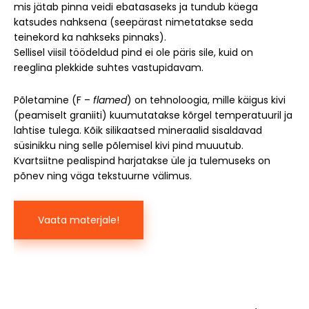
mis jätab pinna veidi ebatasaseks ja tundub käega
katsudes nahksena (seepärast nimetatakse seda
teinekord ka nahkseks pinnaks).
Sellisel viisil töödeldud pind ei ole päris sile, kuid on
reeglina plekkide suhtes vastupidavam.
Põletamine (F –
flamed
) on tehnoloogia, mille käigus kivi
(peamiselt graniiti) kuumutatakse kõrgel temperatuuril ja
lahtise tulega. Kõik silikaatsed mineraalid sisaldavad
süsinikku ning selle põlemisel kivi pind muuutub.
Kvartsiitne pealispind harjatakse üle ja tulemuseks on
põnev ning väga tekstuurne välimus.
Vaata materjale!