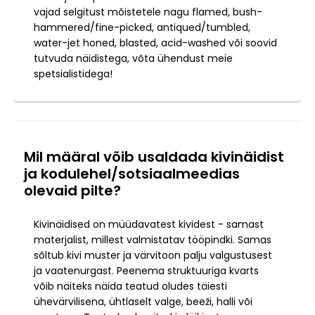
vajad selgitust mõistetele nagu flamed, bush-
hammered/fine-picked, antiqued/tumbled,
water-jet honed, blasted, acid-washed või soovid
tutvuda näidistega, võta ühendust meie
spetsialistidega!
Mil määral võib usaldada kivinäidist
ja kodulehel/sotsiaalmeedias
olevaid pilte?
Kivinäidised on müüdavatest kividest - samast
materjalist, millest valmistatav tööpindki. Samas
sõltub kivi muster ja värvitoon palju valgustusest
ja vaatenurgast. Peenema struktuuriga kvarts
võib näiteks näida teatud oludes täiesti
ühevärvilisena, ühtlaselt valge, beeži, halli või