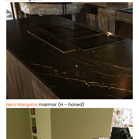
Nero Marquina
marmor (H –
honed
)