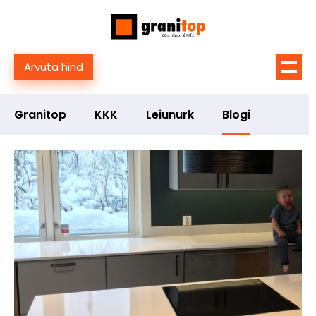
Arvuta hind
Granitop
KKK
Leiunurk
Blogi