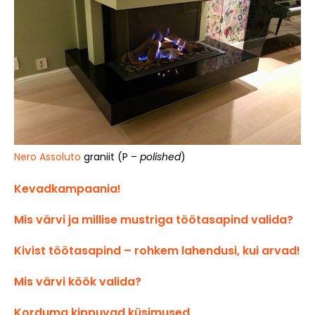
Nero Assoluto
graniit (P –
polished
)
Kevadkampaania!
Mis värvi ja millise mustriga töötasapind valida?
Kivist töötasapind – rohkem lahendusi, kui arvad!
Mis värvi köök valida?
Korduma kippuvad küsimused