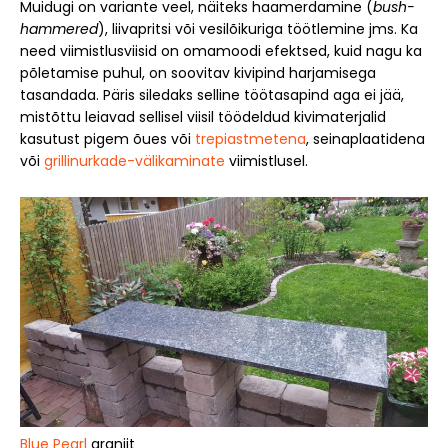
Muidugi on variante veel, näiteks haamerdamine (
bush-
hammered
), liivapritsi või vesilõikuriga töötlemine jms. Ka
need viimistlusviisid on omamoodi efektsed, kuid nagu ka
põletamise puhul, on soovitav kivipind harjamisega
tasandada. Päris siledaks selline töötasapind aga ei jää,
mistõttu leiavad sellisel viisil töödeldud kivimaterjalid
kasutust pigem õues või
trepiastmetena
, seinaplaatidena
või
grillinurkade-välikaminate
viimistlusel.
Blue Pearl
graniit