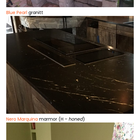
Blue Pearl
granitt
Nero Marquina
marmor (H –
honed
)