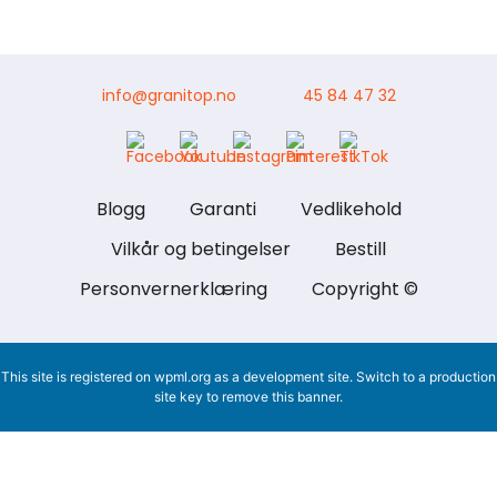
info@granitop.no
45 84 47 32
Blogg
Garanti
Vedlikehold
Vilkår og betingelser
Bestill
Personvernerklæring
Copyright ©
This site is registered on
wpml.org
as a development site. Switch to a production
site key to
remove this banner
.