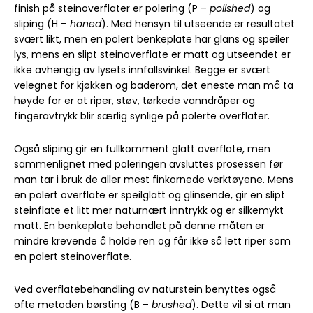
finish på steinoverflater er polering (P –
polished
) og
sliping (H –
honed
). Med hensyn til utseende er resultatet
svært likt, men en polert benkeplate har glans og speiler
lys, mens en slipt steinoverflate er matt og utseendet er
ikke avhengig av lysets innfallsvinkel. Begge er svært
velegnet for kjøkken og baderom, det eneste man må ta
høyde for er at riper, støv, tørkede vanndråper og
fingeravtrykk blir særlig synlige på polerte overflater.
Også sliping gir en fullkomment glatt overflate, men
sammenlignet med poleringen avsluttes prosessen før
man tar i bruk de aller mest finkornede verktøyene. Mens
en polert overflate er speilglatt og glinsende, gir en slipt
steinflate et litt mer naturnært inntrykk og er silkemykt
matt. En benkeplate behandlet på denne måten er
mindre krevende å holde ren og får ikke så lett riper som
en polert steinoverflate.
Ved overflatebehandling av naturstein benyttes også
ofte metoden børsting (B –
brushed
). Dette vil si at man