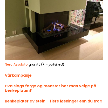
Nero Assoluto
granitt (P –
polished
)
Vårkampanje
Hva slags farge og mønster bør man velge på
benkeplaten?
Benkeplater av stein – flere løsninger enn du tror!