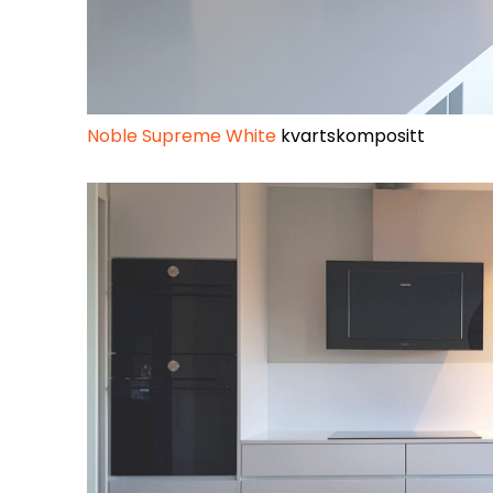
Noble Supreme White
kvartskompositt