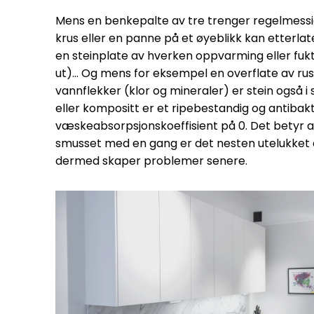
Mens en benkepalte av tre trenger regelmessig 
krus eller en panne på et øyeblikk kan etterlate
en steinplate av hverken oppvarming eller fukt
ut)… Og mens for eksempel en overflate av rustfr
vannflekker (klor og mineraler) er stein også i
eller kompositt er et ripebestandig og antibak
væskeabsorpsjonskoeffisient på 0. Det betyr a
smusset med en gang er det nesten utelukket a
dermed skaper problemer senere.