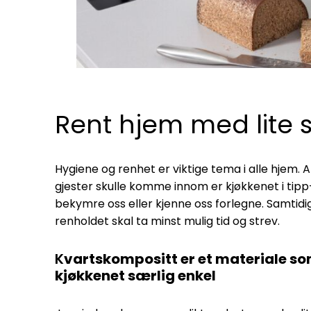
Rent hjem med lite sl
Hygiene og renhet er viktige tema i alle hjem. 
gjester skulle komme innom er kjøkkenet i tipp-
bekymre oss eller kjenne oss forlegne. Samtidig
renholdet skal ta minst mulig tid og strev.
K
vartskompositt er et materiale so
kjøkkenet særlig enkel