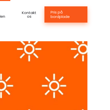
Pris på
Kontakt
den
os
bordplade