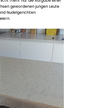
icht mehr nur die Aufgabe einer
achsen gewordenen jungen Leute
und Nudelgerichten
iern.