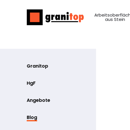
Arbeitsoberfläc
aus Stein
Granitop
HgF
Angebote
Blog