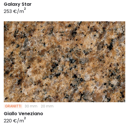
Galaxy Star
2
253 €/m
GRANIITTI
30 mm
20 mm
Giallo Veneziano
2
220 €/m