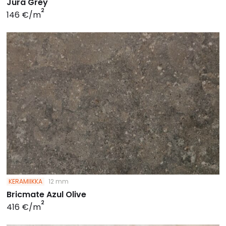
Jura Grey
2
146 €/m
KERAMIIKKA
12 mm
Bricmate Azul Olive
2
416 €/m