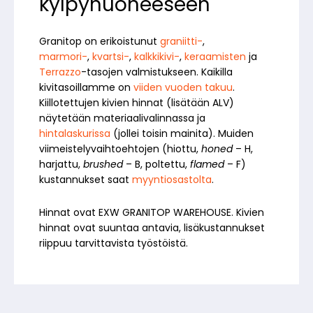
kylpyhuoneeseen
Granitop on erikoistunut
graniitti-
,
marmori-
,
kvartsi-
,
kalkkikivi-
,
keraamisten
ja
Terrazzo
-tasojen valmistukseen. Kaikilla
kivitasoillamme on
viiden vuoden takuu
.
Kiillotettujen kivien hinnat (lisätään ALV)
näytetään materiaalivalinnassa ja
hintalaskurissa
(jollei toisin mainita). Muiden
viimeistelyvaihtoehtojen (hiottu,
honed
– H,
harjattu,
brushed
– B, poltettu,
flamed
– F)
kustannukset saat
myyntiosastolta
.
Hinnat ovat EXW GRANITOP WAREHOUSE. Kivien
hinnat ovat suuntaa antavia, lisäkustannukset
riippuu tarvittavista työstöistä.