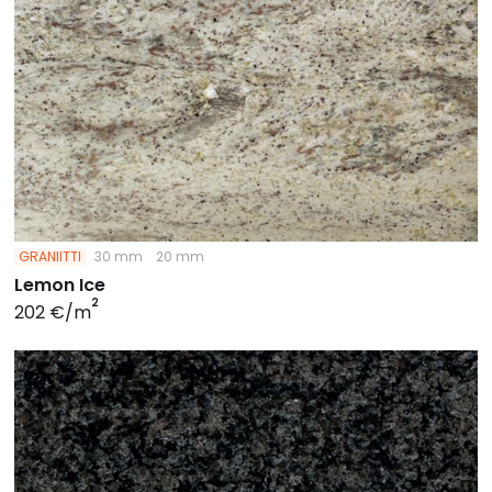
GRANIITTI
30 mm
20 mm
Lemon Ice
2
202 €/m