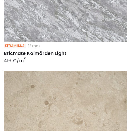
KERAMIIKKA
12 mm
Bricmate Kolmården Light
2
416 €/m