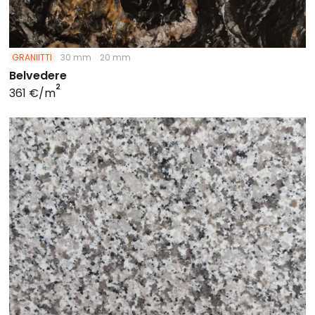
GRANIITTI
30 mm
20 mm
Belvedere
2
361 €/m