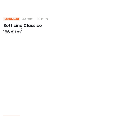
MARMORI
30 mm
20 mm
Botticino Classico
2
166 €/m