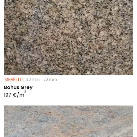
GRANIITTI
30 mm
20 mm
Bohus Grey
2
197 €/m