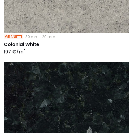
GRANIITTI
30 mm
20 mm
Colonial White
2
197 €/m