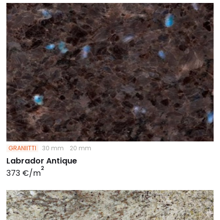
GRANIITTI
30 mm
20 mm
Labrador Antique
2
373 €/m