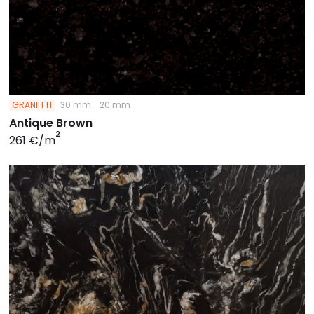
GRANIITTI
30 mm
20 mm
Antique Brown
2
261 €/m