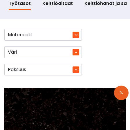
Työtasot
Keittiöaltaat
Keittiöhanat ja s
Materiaalit
Väri
Paksuus
%