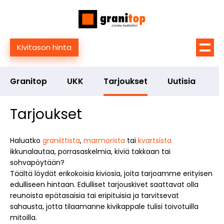
Kivitason hinta
Granitop
UKK
Tarjoukset
Uutisia
Tarjoukset
Haluatko
graniittista
,
marmorista
tai
kvartsista
ikkunalautaa, porrasaskelmia, kiviä takkaan tai
sohvapöytään?
Täältä löydät erikokoisia kiviosia, joita tarjoamme erityisen
edulliseen hintaan. Edulliset tarjouskivet saattavat olla
reunoista epätasaisia tai eripituisia ja tarvitsevat
sahausta, jotta tilaamanne kivikappale tulisi toivotuilla
mitoilla.