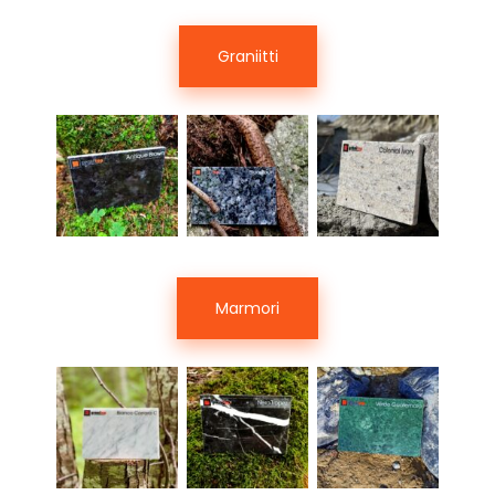
Graniitti
Marmori