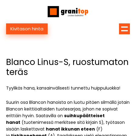
Kivitason hinta
Blanco Linus-S, ruostumaton
teräs
Tyylikäs hana, kansainvälisesti tunnettu huippuluokka!
Suurin osa Blancon hanoista on luotu pitäen silmällä jotain
Blancon keittiöaltaiden tuotesarjaa, johon ne sopivat
erittäin hyvin. Saatavilla on
suihkupäätteiset
hanat
(tuotenimessä merkitsee sitä kirjain S), työtason
sisään laskettavat
hanat ikkunan eteen
(F)
ja
tiskikonehanat
(A). Saadakseen vielä elegantimman