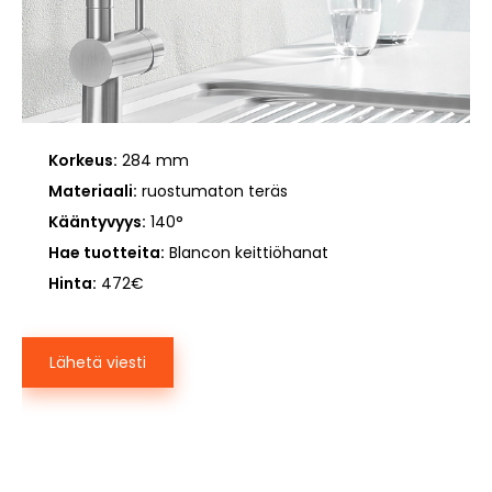
Korkeus:
284 mm
Materiaali:
ruostumaton teräs
Kääntyvyys:
140°
Hae tuotteita:
Blancon keittiöhanat
Hinta:
472€
Lähetä viesti